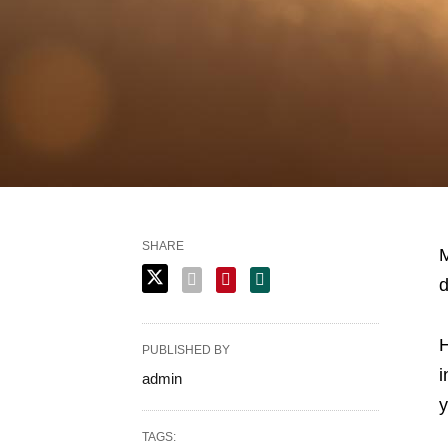
SHARE
M
d
H
PUBLISHED BY
i
admin
y
TAGS: