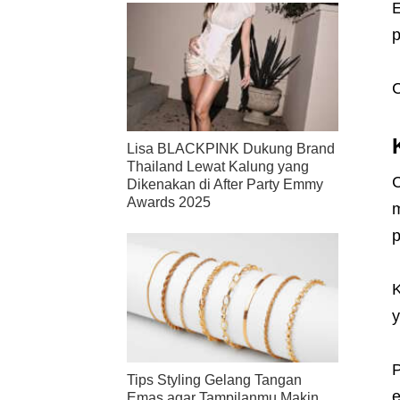
E
p
C
Lisa BLACKPINK Dukung Brand
Thailand Lewat Kalung yang
C
Dikenakan di After Party Emmy
Awards 2025
m
p
K
P
Tips Styling Gelang Tangan
e
Emas agar Tampilanmu Makin