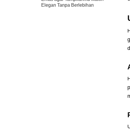
Elegan Tanpa Berlebihan
H
g
d
H
p
m
U