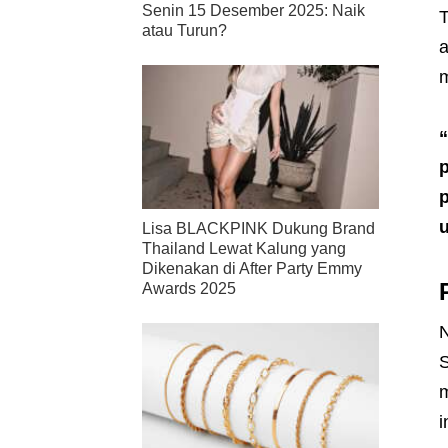
Senin 15 Desember 2025: Naik
T
atau Turun?
a
m
“
u
Lisa BLACKPINK Dukung Brand
Thailand Lewat Kalung yang
Dikenakan di After Party Emmy
Awards 2025
N
S
m
i