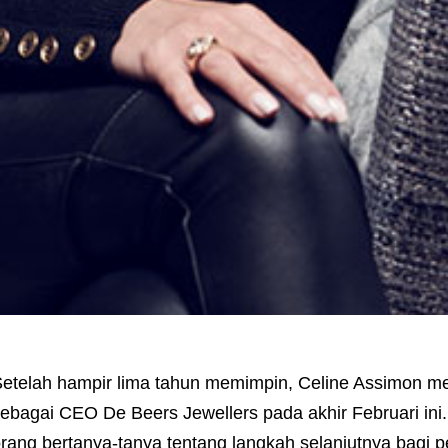
etelah hampir lima tahun memimpin, Celine Assimon 
ebagai CEO De Beers Jewellers pada akhir Februari in
rang bertanya-tanya tentang langkah selanjutnya bagi 