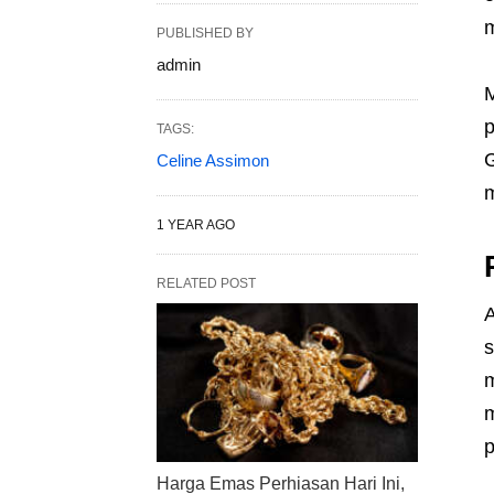
m
PUBLISHED BY
admin
M
p
TAGS:
G
Celine Assimon
m
1 YEAR AGO
RELATED POST
A
s
m
m
p
Harga Emas Perhiasan Hari Ini,