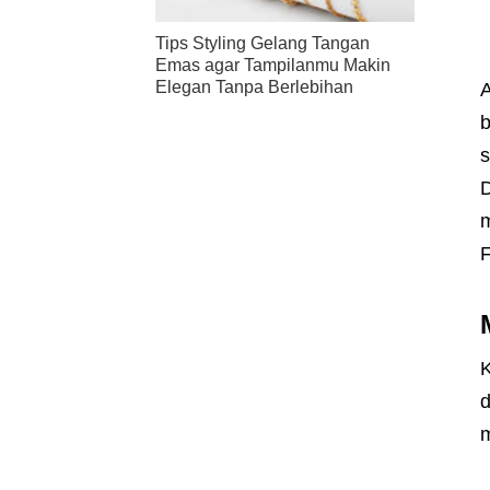
Tips Styling Gelang Tangan
Emas agar Tampilanmu Makin
Elegan Tanpa Berlebihan
A
b
s
D
m
F
K
d
m