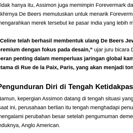
idak hanya itu, Assimon juga memimpin Forevermark da
khirnya De Beers memutuskan untuk menarik Foreverma
engarahkan merek tersebut ke pasar India yang lebih m
Celine telah berhasil membentuk ulang De Beers Je
premium dengan fokus pada desain,”
ujar juru bicara
peran penting dalam memperluas jaringan global ka
tama di Rue de la Paix, Paris, yang akan menjadi to
Pengunduran Diri di Tengah Ketidakpas
amun, kepergian Assimon datang di tengah situasi yan
aat ini, perusahaan berlian itu tengah menghadapi pen
engalami perubahan besar setelah pengumuman demerg
nduknya, Anglo American.