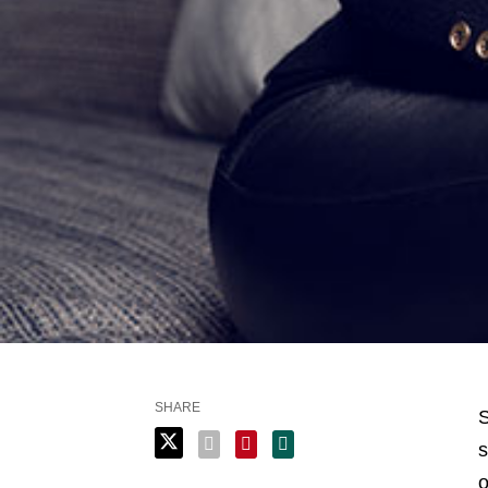
SHARE
S
s
o