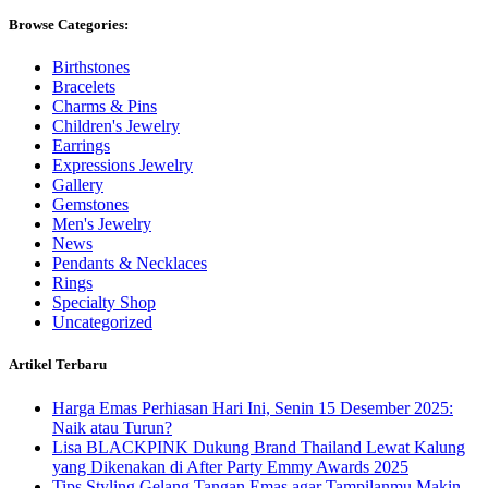
Browse Categories:
Birthstones
Bracelets
Charms & Pins
Children's Jewelry
Earrings
Expressions Jewelry
Gallery
Gemstones
Men's Jewelry
News
Pendants & Necklaces
Rings
Specialty Shop
Uncategorized
Artikel Terbaru
Harga Emas Perhiasan Hari Ini, Senin 15 Desember 2025:
Naik atau Turun?
Lisa BLACKPINK Dukung Brand Thailand Lewat Kalung
yang Dikenakan di After Party Emmy Awards 2025
Tips Styling Gelang Tangan Emas agar Tampilanmu Makin