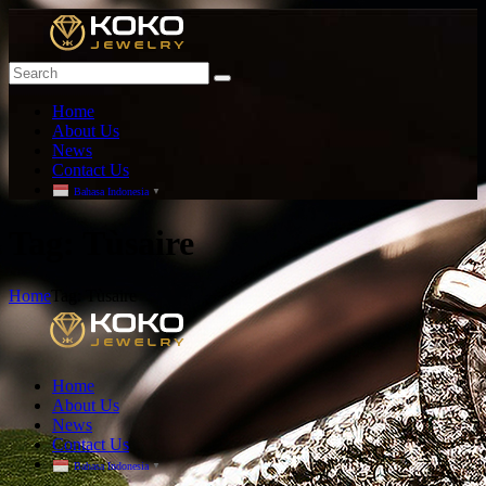
Home
About Us
News
Contact Us
Bahasa Indonesia
▼
T
ag: Tùsaire
Home
Tag: Tùsaire
Home
About Us
News
Contact Us
Bahasa Indonesia
▼