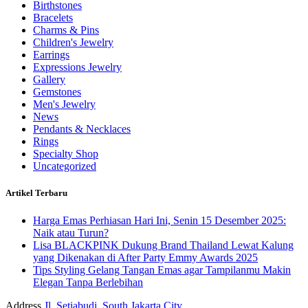
Birthstones
Bracelets
Charms & Pins
Children's Jewelry
Earrings
Expressions Jewelry
Gallery
Gemstones
Men's Jewelry
News
Pendants & Necklaces
Rings
Specialty Shop
Uncategorized
Artikel Terbaru
Harga Emas Perhiasan Hari Ini, Senin 15 Desember 2025:
Naik atau Turun?
Lisa BLACKPINK Dukung Brand Thailand Lewat Kalung
yang Dikenakan di After Party Emmy Awards 2025
Tips Styling Gelang Tangan Emas agar Tampilanmu Makin
Elegan Tanpa Berlebihan
Address
Jl. Setiabudi, South Jakarta City