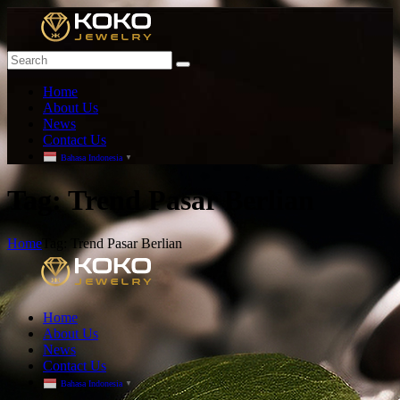
Home
About Us
News
Contact Us
Bahasa Indonesia
▼
T
ag: Trend Pasar Berlian
Home
Tag: Trend Pasar Berlian
Home
About Us
News
Contact Us
Bahasa Indonesia
▼