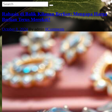
Rahasia di Balik Kilauan Berlian: Mengapa Harga
Berlian Terus Meroket?
October 8, 2024
By admin
0
Comments