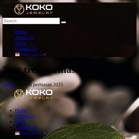
Home
About Us
News
Contact Us
Bahasa Indonesia
▼
T
ag: tren perhiasan 2025
Home
Tag: tren perhiasan 2025
Home
About Us
News
Contact Us
Bahasa Indonesia
▼