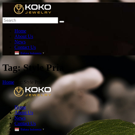
Home
About Us
News
Contact Us
Bahasa Indonesia
▼
T
ag: Style Pria
Home
Tag: Style Pria
Home
About Us
News
Contact Us
Bahasa Indonesia
▼