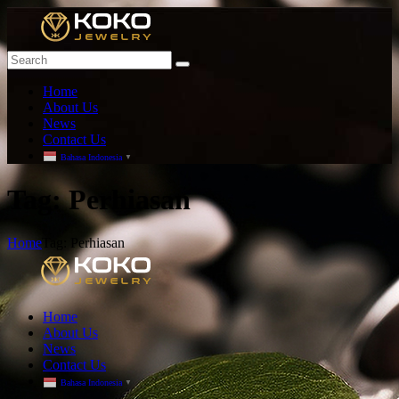
Home
About Us
News
Contact Us
Bahasa Indonesia
▼
T
ag: Perhiasan
Home
Tag: Perhiasan
Home
About Us
News
Contact Us
Bahasa Indonesia
▼