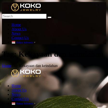
Home
About Us
News
Contact Us
Bahasa Indonesia
▼
T
ag: Kekayaan dan keindahan
Home
Tag: Kekayaan dan keindahan
Home
About Us
News
Contact Us
Bahasa Indonesia
▼