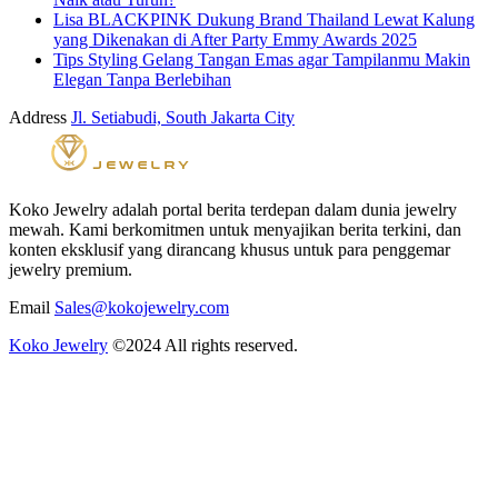
Lisa BLACKPINK Dukung Brand Thailand Lewat Kalung
yang Dikenakan di After Party Emmy Awards 2025
Tips Styling Gelang Tangan Emas agar Tampilanmu Makin
Elegan Tanpa Berlebihan
Address
Jl. Setiabudi, South Jakarta City
Koko Jewelry adalah portal berita terdepan dalam dunia jewelry
mewah. Kami berkomitmen untuk menyajikan berita terkini, dan
konten eksklusif yang dirancang khusus untuk para penggemar
jewelry premium.
Email
Sales@kokojewelry.com
Koko Jewelry
©2024 All rights reserved.