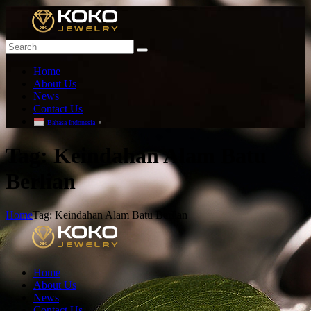
Home
About Us
News
Contact Us
Bahasa Indonesia
▼
T
ag: Keindahan Alam Batu
Berlian
Home
Tag: Keindahan Alam Batu Berlian
Home
About Us
News
Contact Us