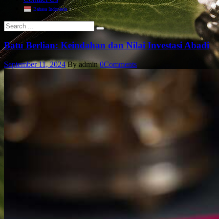
Bahasa Indonesia
▼
Batu Berlian: Keindahan dan Nilai Investasi Abadi
September 11, 2024
By admin
0
Comments