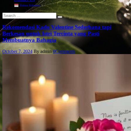
Bahasa Indonesia
▼
Rekomendasi Kado Valentine Sederhana tapi
Berkesan untuk Istri Tercinta yang Pasti
Membuatnya Bahagia
October 7, 2024
By admin
0
Comments