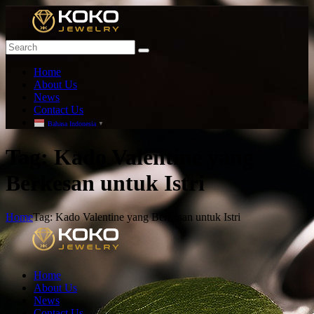
Home
About Us
News
Contact Us
Bahasa Indonesia
▼
T
ag: Kado Valentine yang
Berkesan untuk Istri
Home
Tag: Kado Valentine yang Berkesan untuk Istri
Home
About Us
News
Contact Us