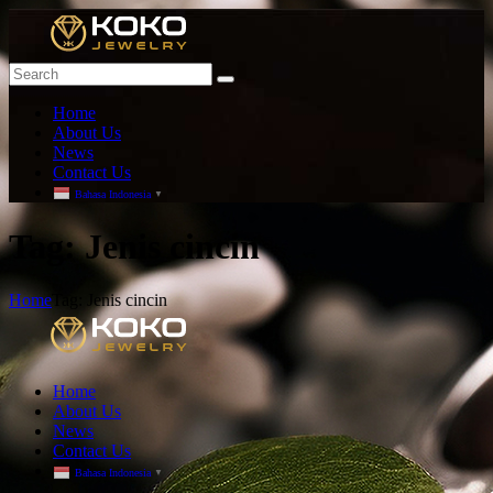
Home
About Us
News
Contact Us
Bahasa Indonesia
▼
T
ag: Jenis cincin
Home
Tag: Jenis cincin
Home
About Us
News
Contact Us
Bahasa Indonesia
▼