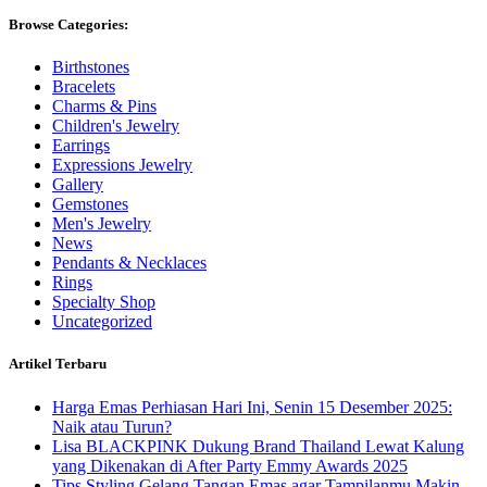
Browse Categories:
Birthstones
Bracelets
Charms & Pins
Children's Jewelry
Earrings
Expressions Jewelry
Gallery
Gemstones
Men's Jewelry
News
Pendants & Necklaces
Rings
Specialty Shop
Uncategorized
Artikel Terbaru
Harga Emas Perhiasan Hari Ini, Senin 15 Desember 2025:
Naik atau Turun?
Lisa BLACKPINK Dukung Brand Thailand Lewat Kalung
yang Dikenakan di After Party Emmy Awards 2025
Tips Styling Gelang Tangan Emas agar Tampilanmu Makin