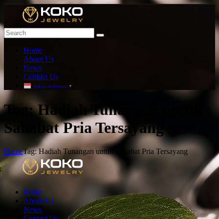
Home
About Us
News
Contact Us
Bahasa Indonesia
▼
T
ag: Hadiah Tunangan untuk
Sahabat Pria Tersayang
Home
Tag: Hadiah Tunangan untuk Sahabat Pria Tersayang
Home
About Us
News
Contact Us