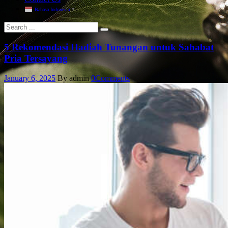
Bahasa Indonesia
▼
5 Rekomendasi Hadiah Tunangan untuk Sahabat
Pria Tersayang
January 6, 2025
By admin
0
Comments