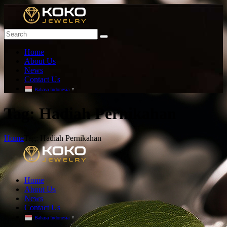
Home
About Us
News
Contact Us
Bahasa Indonesia
▼
T
ag: Hadiah Pernikahan
Home
Tag: Hadiah Pernikahan
Home
About Us
News
Contact Us
Bahasa Indonesia
▼