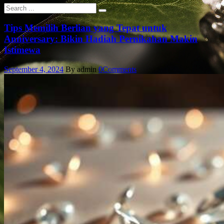
Tips Memilih Berlian yang Tepat untuk
Anniversary: Bikin Hadiah Pernikahan Makin
Istimewa
September 4, 2024
By admin
0
Comments