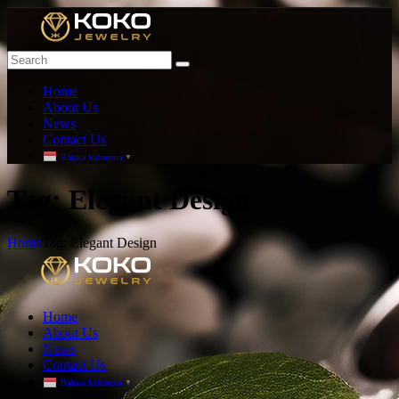
Home
About Us
News
Contact Us
Bahasa Indonesia
▼
T
ag: Elegant Design
Home
Tag: Elegant Design
Home
About Us
News
Contact Us
Bahasa Indonesia
▼