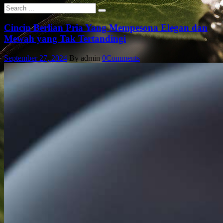
Cincin Berlian Pria Yang Mempesona Elegan dan
Mewah yang Tak Tertandingi
September 27, 2024
By admin
0
Comments