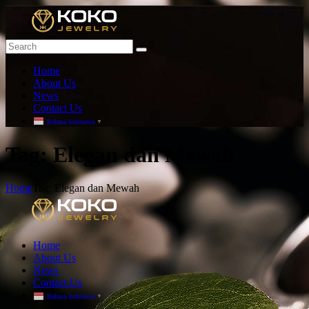
Home
About Us
News
Contact Us
Bahasa Indonesia
▼
T
ag: Elegan dan Mewah
Home
Tag: Elegan dan Mewah
Home
About Us
News
Contact Us
Bahasa Indonesia
▼