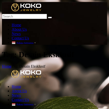
Home
About Us
News
Contact Us
Bahasa Indonesia
▼
T
ag: Desain Eksklusif
Home
Tag: Desain Eksklusif
Home
About Us
News
Contact Us
Bahasa Indonesia
▼