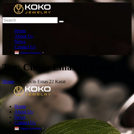
Home
About Us
News
Contact Us
Bahasa Indonesia
▼
T
ag: Cincin Emas 22 Karat
Home
Tag: Cincin Emas 22 Karat
Home
About Us
News
Contact Us
Bahasa Indonesia
▼