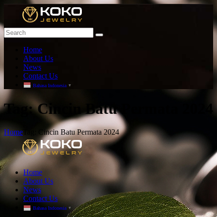
Home
About Us
News
Contact Us
Bahasa Indonesia
▼
T
ag: Cincin Batu Permata 2024
Home
Tag: Cincin Batu Permata 2024
Home
About Us
News
Contact Us
Bahasa Indonesia
▼