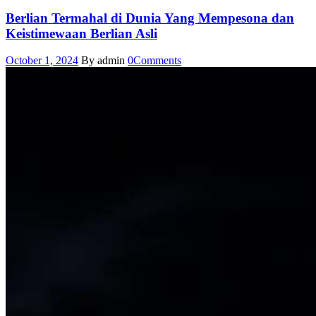
Berlian Termahal di Dunia Yang Mempesona dan
Keistimewaan Berlian Asli
October 1, 2024
By admin
0
Comments