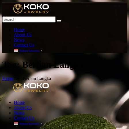
Home
About Us
News
Contact Us
Bahasa Indonesia
▼
T
ag: Berlian Langka
Home
Tag: Berlian Langka
Home
About Us
News
Contact Us
Bahasa Indonesia
▼