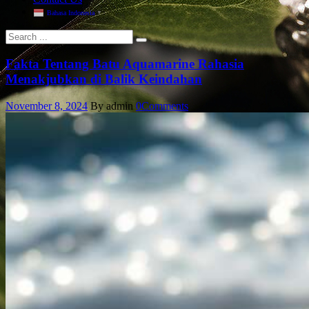
Bahasa Indonesia
▼
Fakta Tentang Batu Aquamarine Rahasia
Menakjubkan di Balik Keindahan
November 8, 2024
By admin
0
Comments