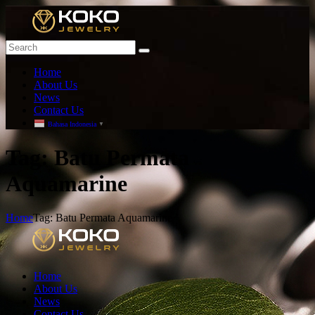
Home
About Us
News
Contact Us
Bahasa Indonesia
▼
T
ag: Batu Permata
Aquamarine
Home
Tag: Batu Permata Aquamarine
Home
About Us
News
Contact Us