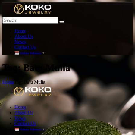
Home
About Us
News
Contact Us
Bahasa Indonesia
▼
T
ag: Batu Mulia
Home
Tag: Batu Mulia
Home
About Us
News
Contact Us
Bahasa Indonesia
▼