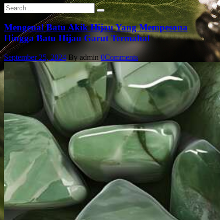
Mengenal Batu Akik Hijau Yang Mempesona
Hingga Batu Hijau Garut Termahal
September 25, 2024
By admin
0
Comments