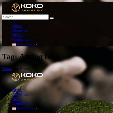
Home
About Us
News
Contact Us
Bahasa Indonesia
▼
T
ag: Anting bayi
Home
Tag: Anting bayi
Home
About Us
News
Contact Us
Bahasa Indonesia
▼