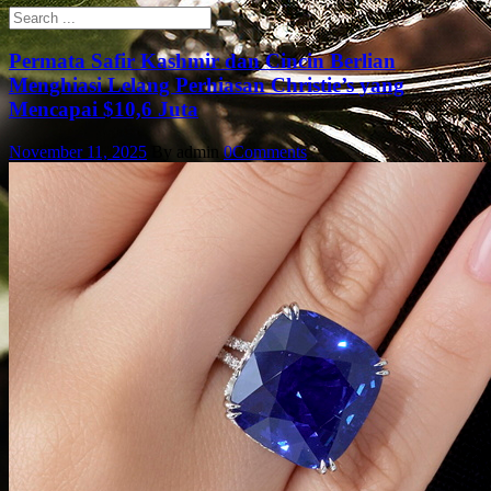
Permata Safir Kashmir dan Cincin Berlian
Menghiasi Lelang Perhiasan Christie’s yang
Mencapai $10,6 Juta
November 11, 2025
By admin
0
Comments