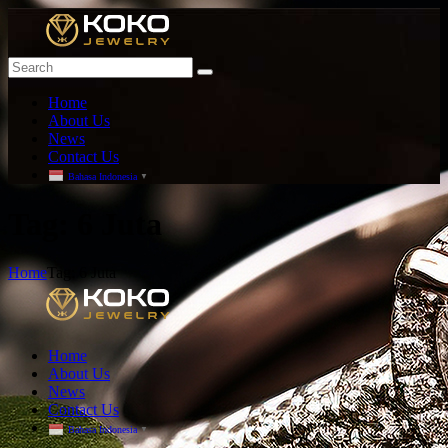
Home
About Us
News
Contact Us
Bahasa Indonesia
▼
T
ag: 6 Juta
Home
Tag: 6 Juta
Home
About Us
News
Contact Us
Bahasa Indonesia
▼